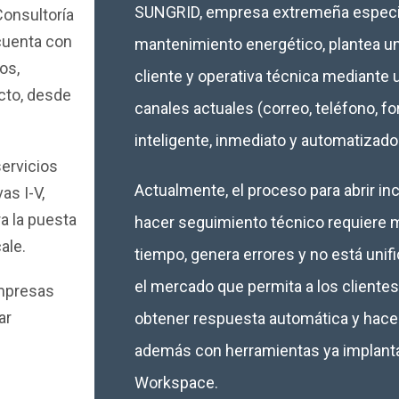
SUNGRID, empresa extremeña especial
Consultoría
cuenta con
mantenimiento energético, plantea un 
os,
cliente y operativa técnica mediante 
ecto, desde
canales actuales (correo, teléfono, 
inteligente, inmediato y automatizado
ervicios
Actualmente, el proceso para abrir i
as I-V,
a la puesta
hacer seguimiento técnico requiere
ale.
tiempo, genera errores y no está unif
el mercado que permita a los cliente
mpresas
ar
obtener respuesta automática y hacer
además con herramientas ya implant
Workspace.