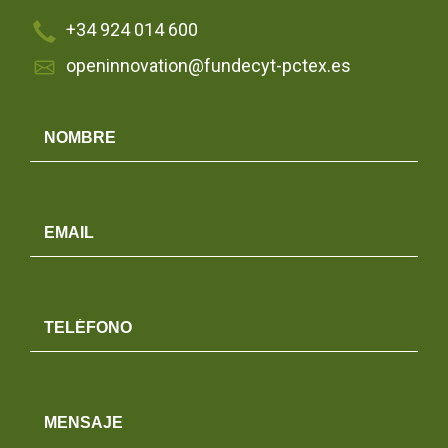
+34 924 014 600
openinnovation@fundecyt-pctex.es